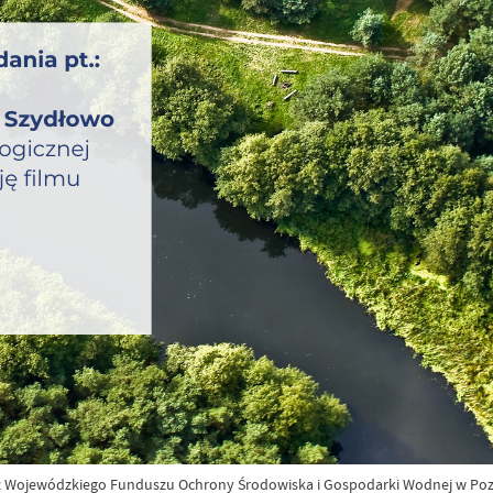
 Wojewódzkiego Funduszu Ochrony Środowiska i Gospodarki Wodnej w Poznan