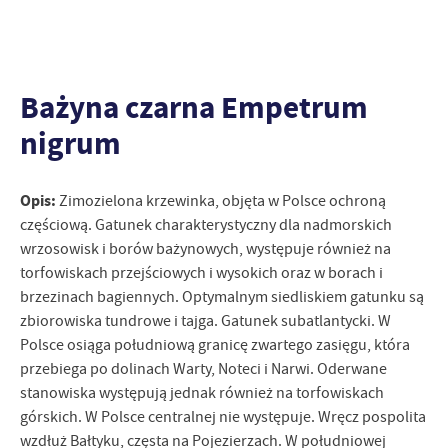
Bażyna czarna Empetrum
nigrum
Opis:
Zimozielona krzewinka, objęta w Polsce ochroną
częściową. Gatunek charakterystyczny dla nadmorskich
wrzosowisk i borów bażynowych, występuje również na
torfowiskach przejściowych i wysokich oraz w borach i
brzezinach bagiennych. Optymalnym siedliskiem gatunku są
zbiorowiska tundrowe i tajga. Gatunek subatlantycki. W
Polsce osiąga południową granicę zwartego zasięgu, która
przebiega po dolinach Warty, Noteci i Narwi. Oderwane
stanowiska występują jednak również na torfowiskach
górskich. W Polsce centralnej nie występuje. Wręcz pospolita
wzdłuż Bałtyku, częsta na Pojezierzach. W południowej