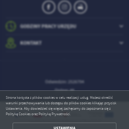
GODZINY PRACY URZĘDU
KONTAKT
Odwiedzin: 2526794
Online: 48
Strona korzysta z plików cookies w celu realizacji usług. Możesz określić
warunki przechowywania lub dostępu do plików cookies klikając przycisk
Ustawienia. Aby dowiedzieć się więcej zachęcamy do zapoznania się z
Polityką Cookies oraz Polityką Prywatności.
ZAPISZ WYBRANE
USTAWIENIA