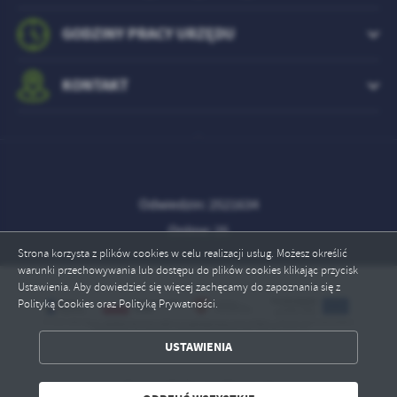
GODZINY PRACY URZĘDU
KONTAKT
Odwiedzin: 2521634
Online: 25
Strona korzysta z plików cookies w celu realizacji usług. Możesz określić
warunki przechowywania lub dostępu do plików cookies klikając przycisk
Ustawienia. Aby dowiedzieć się więcej zachęcamy do zapoznania się z
Polityką Cookies oraz Polityką Prywatności.
ZAPISZ WYBRANE
USTAWIENIA
Copyright by szydlowo.pl
ODRZUĆ WSZYSTKIE