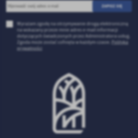
Firmy te działają w charakterze pośredników prezentujących nasze
treści w postaci wiadomości, ofert, komunikatów mediów
społecznościowych.
Wyrażam zgodę na otrzymywanie drogą elektroniczną
na wskazany przeze mnie adres e-mail informacji
dotyczących świadczonych przez Administratora usług.
Zgoda może zostać cofnięta w każdym czasie.
Polityka
prywatności