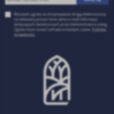
Firmy te działają w charakterze pośredników prezentujących nasze
treści w postaci wiadomości, ofert, komunikatów mediów
społecznościowych.
Wyrażam zgodę na otrzymywanie drogą elektroniczną
na wskazany przeze mnie adres e-mail informacji
dotyczących świadczonych przez Administratora usług.
Zgoda może zostać cofnięta w każdym czasie.
Polityka
prywatności