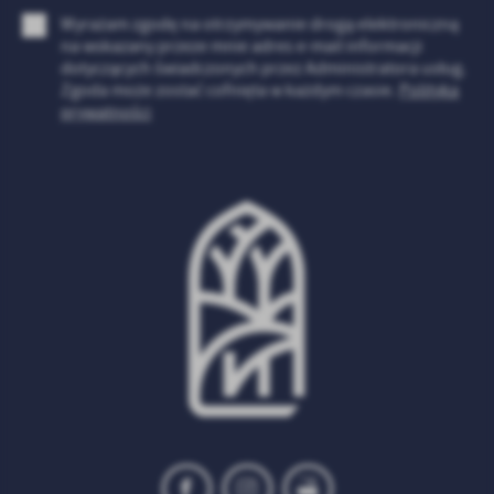
Firmy te działają w charakterze pośredników prezentujących nasze
Wyrażam zgodę na otrzymywanie drogą elektroniczną
treści w postaci wiadomości, ofert, komunikatów mediów
na wskazany przeze mnie adres e-mail informacji
społecznościowych.
dotyczących świadczonych przez Administratora usług.
Zgoda może zostać cofnięta w każdym czasie.
Polityka
prywatności