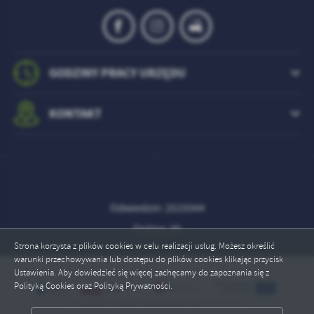
GODZINY PRACY URZĘDU
KONTAKT
Odwiedzin: 2519344
Online: 30
Strona korzysta z plików cookies w celu realizacji usług. Możesz określić
warunki przechowywania lub dostępu do plików cookies klikając przycisk
Ustawienia. Aby dowiedzieć się więcej zachęcamy do zapoznania się z
Polityką Cookies oraz Polityką Prywatności.
ZAPISZ WYBRANE