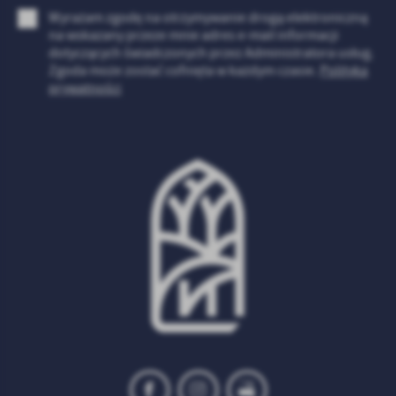
Firmy te działają w charakterze pośredników prezentujących nasze
Wyrażam zgodę na otrzymywanie drogą elektroniczną
treści w postaci wiadomości, ofert, komunikatów mediów
na wskazany przeze mnie adres e-mail informacji
społecznościowych.
dotyczących świadczonych przez Administratora usług.
Zgoda może zostać cofnięta w każdym czasie.
Polityka
prywatności